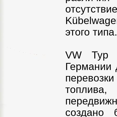
отсутст
Kübelwag
этого типа
VW Typ 8
Германии 
перевозки
топлива
передвижн
создано 