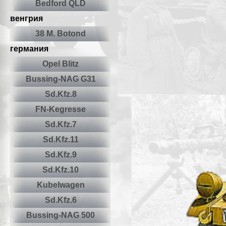
Bedford QLD
венгрия
38 M. Botond
германия
Opel Blitz
Bussing-NAG G31
Sd.Kfz.8
FN-Kegresse
Sd.Kfz.7
Sd.Kfz.11
Sd.Kfz.9
Sd.Kfz.10
Kubelwagen
Sd.Kfz.6
Bussing-NAG 500