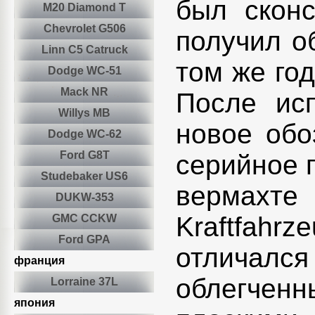
был скон
M20 Diamond T
Chevrolet G506
получил о
Linn C5 Catruck
том же го
Dodge WC-51
Mack NR
После ис
Willys MB
новое обо
Dodge WC-62
Ford G8T
серийное п
Studebaker US6
вермахте 
DUKW-353
Kraftfah
GMC CCKW
Ford GPA
отличалс
франция
облегчен
Lorraine 37L
япония