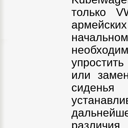
только V
армейски
начальном 
необходи
упростить
или замен
сиденья
устанавлив
дальней
различия