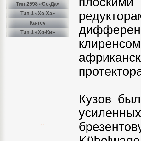
плоским
Тип 2598 «Со-Да»
редуктор
Тип 1 «Хо-Ха»
Ка-тсу
диффере
Тип 1 «Хо-Ки»
клиренсом
африкан
протектора
Кузов был
усиленных
брезент
Kübelwage