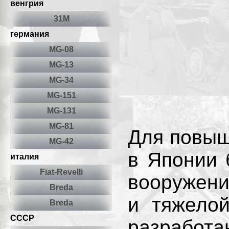
венгрия
31М
германия
MG-08
MG-13
MG-34
MG-151
MG-131
MG-81
Для повыш
MG-42
в Японии 
италия
Fiat-Revelli
вооружени
Breda
и тяжело
Breda
СССР
разработа