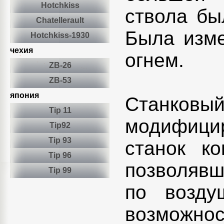
Hotchkiss
ствола бы
Сhatellerault
Была изме
Hotchkiss-1930
чехия
огнем.
ZB-26
ZB-53
япония
Станковы
Tip 11
модифицир
Tip92
Tip 93
станок ко
Tip 96
позволявш
Tip 99
по возду
возможно