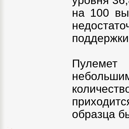
уровня 36,
на 100 вы
недостат
поддержки
Пулемет
небольшим
количест
приходитс
образца б