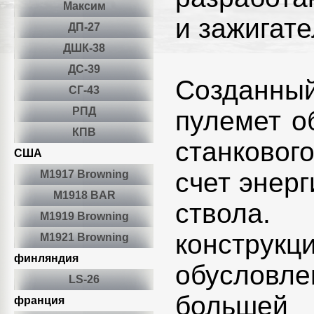
Максим
и зажигат
ДП-27
ДШК-38
ДС-39
Созданны
СГ-43
РПД
пулемет о
КПВ
станковог
США
счет энерг
М1917 Browning
М1918 BAR
ствола.
M1919 Browning
конструк
М1921 Browning
финляндия
обусловле
LS-26
большей 
франция