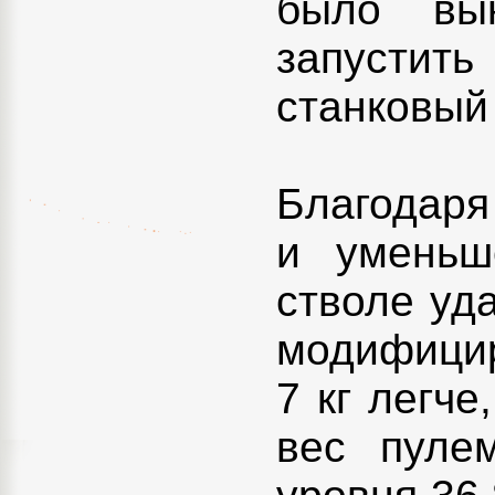
было вы
запустить
станковый 
Благодаря
и уменьш
стволе уда
модифицир
7 кг легче
вес пуле