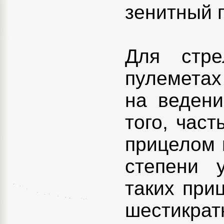
зенитный 
Для стр
пулеметах
на ведени
того, час
прицелом 
степени 
таких при
шестикра