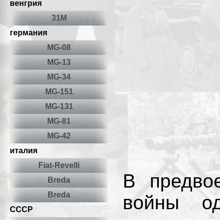
венгрия
31М
германия
MG-08
MG-13
MG-34
MG-151
MG-131
MG-81
MG-42
италия
Fiat-Revelli
В предво
Breda
Breda
войны од
СССР