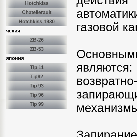
действия
Hotchkiss
автомати
Сhatellerault
Hotchkiss-1930
газовой к
чехия
ZB-26
ZB-53
Основным
япония
являются:
Tip 11
Tip92
возвратно-
Tip 93
запирающи
Tip 96
механизмы
Tip 99
Запирание