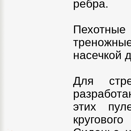
ребра.
Пехотные
треножны
насечкой д
Для стр
разработа
этих пул
кругово