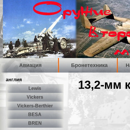
Авиация
Бронетехника
Н
англия
13,2-мм
Lewis
Vickers
Vickers-Berthier
BESA
BREN