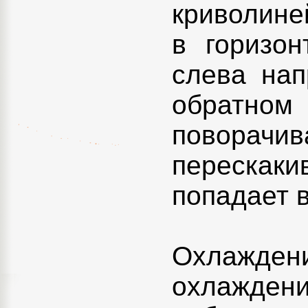
криволине
в горизон
слева нап
обратно
поворачив
перескак
попадает в
Охлажден
охлаждени