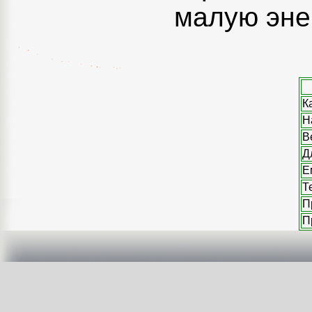
малую эне
К
Н
В
Д
Е
Т
П
П