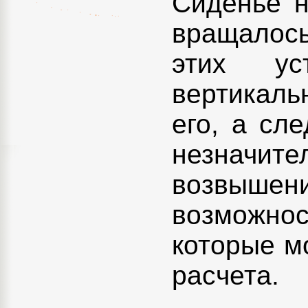
Сиденье 
вращалось
этих ус
вертикаль
его, а сл
незначи
возвышен
возможно
которые м
расчета.