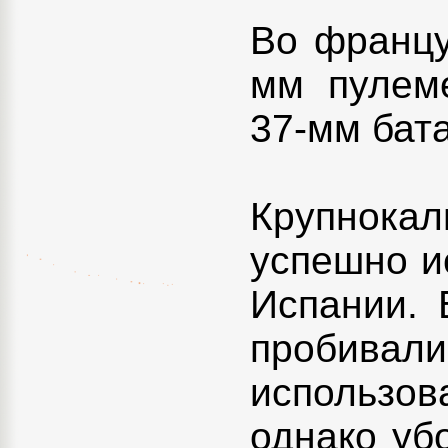
Во францу
мм пулем
37-мм бат
Крупнокал
успешно и
Испании. 
пробивали
использо
однако уб