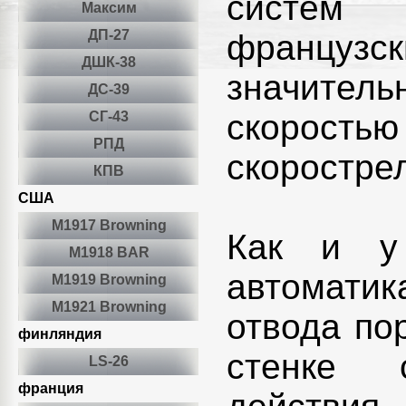
систем 
Максим
ДП-27
французск
ДШК-38
значитель
ДС-39
скорост
СГ-43
РПД
скоростре
КПВ
США
М1917 Browning
Как и у 
М1918 BAR
автоматик
M1919 Browning
М1921 Browning
отвода по
финляндия
стенке с
LS-26
франция