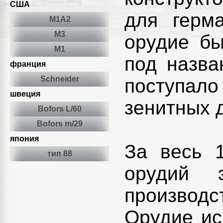
США
для герм
М1А2
М3
орудие бы
M1
под назва
франция
Schneider
поступало
швеция
зенитных 
Bofors L/60
Bofors m/29
япония
За весь 
тип 88
орудий 
производс
Орудие ис