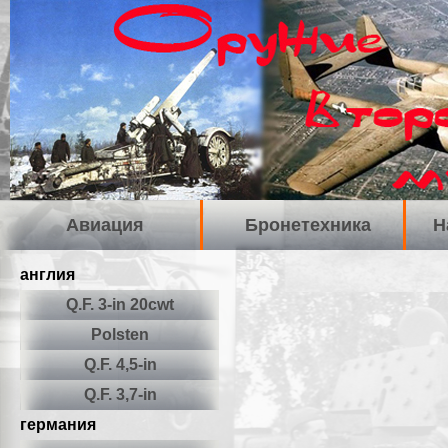
Авиация
Бронетехника
Н
англия
Q.F. 3-in 20cwt
Polsten
Q.F. 4,5-in
Q.F. 3,7-in
германия