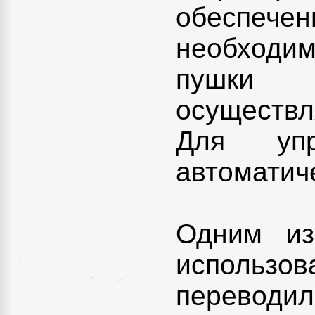
обеспече
необходим
пушки п
осуществл
Для упр
автоматич
Одним из
использов
переводил