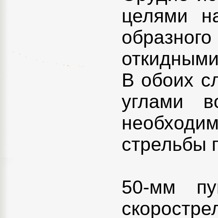
целями н
образног
откидными
В обоих с
углами 
необходи
стрельбы 
50-мм пу
скоростр