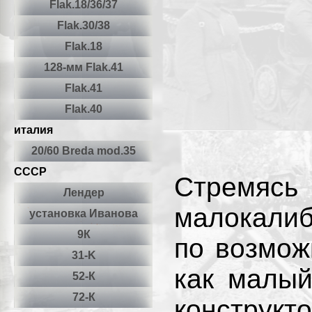
Flak.18/36/37
Flak.30/38
Flаk.18
128-мм Flаk.41
Flаk.41
Flаk.40
италия
20/60 Breda mod.35
СССР
Стремяс
Лендер
малокалиб
установка Иванова
9К
по возмож
31-K
как малый
52-К
72-К
конструкт