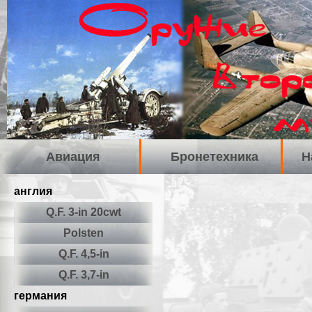
Авиация
Бронетехника
Н
англия
Q.F. 3-in 20cwt
Polsten
Q.F. 4,5-in
Q.F. 3,7-in
германия