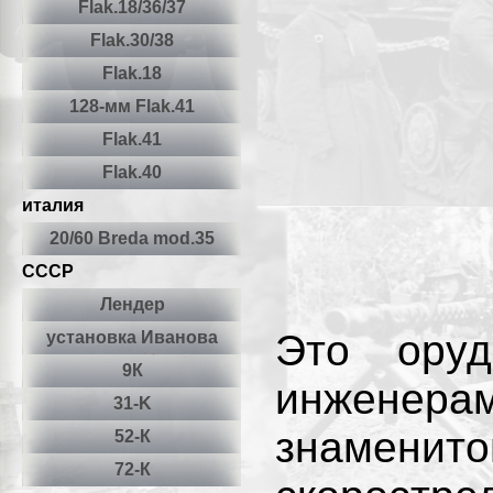
Flak.18/36/37
Flak.30/38
Flаk.18
128-мм Flаk.41
Flаk.41
Flаk.40
италия
20/60 Breda mod.35
СССР
Лендер
Это оруд
установка Иванова
9К
инженерам
31-K
знаменито
52-К
72-К