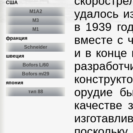
скоростре
США
удалось и
М1А2
М3
в 1939 го
M1
вместе с 
франция
Schneider
и в конце
швеция
разрабо
Bofors L/60
Bofors m/29
конструкт
япония
орудие б
тип 88
качестве 
изготавл
поскольк