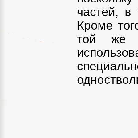
частей, в
Кроме тог
той же 
использо
специал
одноствол