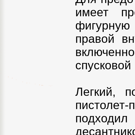
имеет пр
фигурную
правой вн
включенн
спусковой 
Легкий, 
пистоле
подходи
десантни