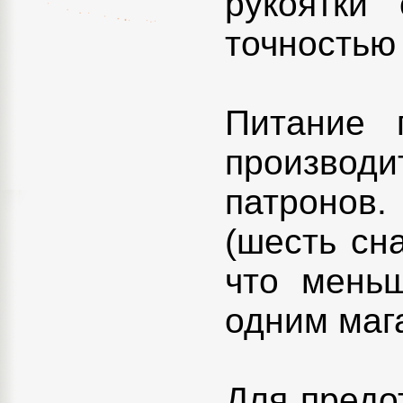
рукоятки
точностью
Питание 
производи
патронов.
(шесть сна
что мень
одним маг
Для предо