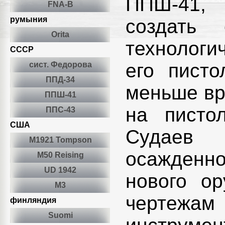
ППШ-41, 
FNA-B
румыния
создать
Orita
технологи
СССР
его писто
сист. Федорова
ППД-34
меньше вр
ППШ-41
на писто
ППС-43
США
Судаев 
M1921 Tompson
осажденно
M50 Reising
UD 1942
нового о
М3
чертежам
финляндия
Suomi