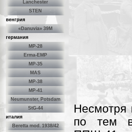
Lanchester
STEN
венгрия
«Danuvia» 39М
германия
MP-28
Erma-EMP
MP-35
MAS
МР-38
МР-41
Neumunster, Potsdam
Несмотря 
StG-44
италия
по тем в
Beretta mod. 1938/42