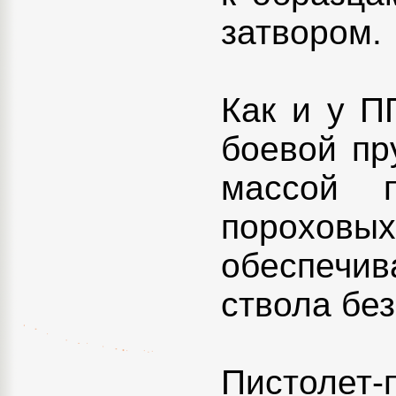
затвором.
Как и у П
боевой пр
массой 
порохов
обеспечи
ствола бе
Пистолет-