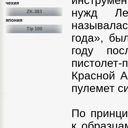
инструме
чехия
нужд Ле
ZK-383
япония
называлас
Tip 100
года», бы
году пос
пистолет
Красной А
пулемет си
По принци
к образца