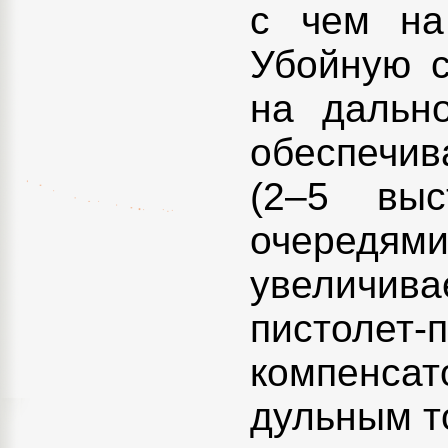
с чем на
Убойную с
на дальн
обеспечив
(2–5 вы
очередями
увеличива
пистоле
компенса
дульным т