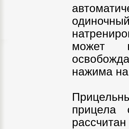
автомати
одиночн
натрениро
может п
освобожд
нажима на
Прицельн
прицела 
рассчитан 