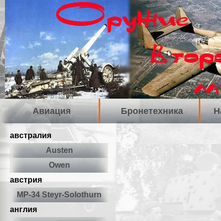
Авиация
Бронетехника
Н
австралия
Austen
Owen
австрия
МР-34 Steyr-Solothurn
англия