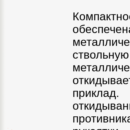
Компактн
обеспече
металли
ствольн
металлич
откидыва
приклад
откидыван
противни