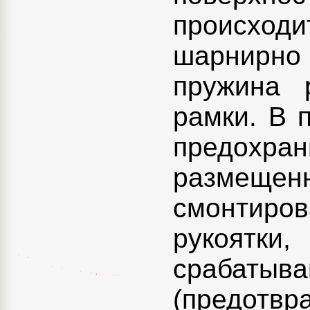
происходи
шарнирно 
пружина 
рамки. В 
предохр
размеще
смонтиро
рукоятк
срабат
(предотв