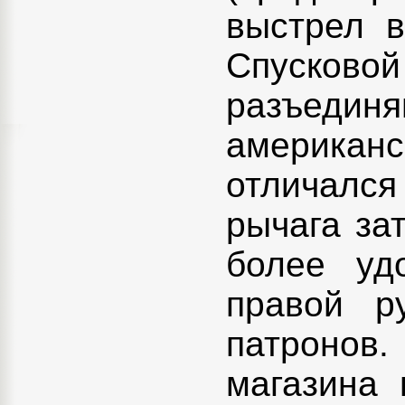
выстрел в
Спусков
разъедин
американ
отличалс
рычага за
более уд
правой р
патронов.
магазина 