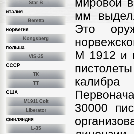
мировой в
Star-B
италия
мм выделя
Beretta
Это ору
норвегия
норвежско
Kongsberg
польша
M 1912 и 
ViS-35
пистолет
СССР
ТК
калибра
TT
Первонача
США
M1911 Colt
30000 пис
Liberator
организо
финляндия
L-35