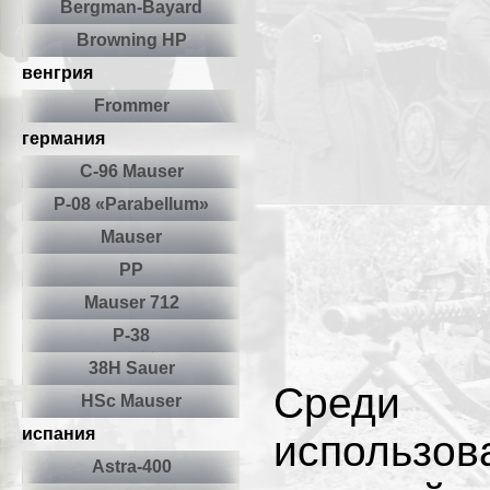
Bergman-Bayard
Browning HP
венгрия
Frommer
германия
С-96 Mauser
Р-08 «Parabellum»
Mauser
РР
Mauser 712
Р-38
38Н Sauer
Среди 
HSc Mauser
испания
использо
Astra-400