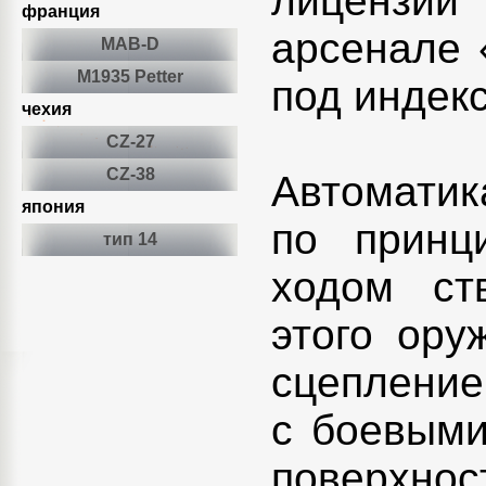
лицензи
франция
арсенале 
MAB-D
M1935 Petter
под индек
чехия
CZ-27
CZ-38
Автоматик
япония
по принц
тип 14
ходом ст
этого ору
сцепление
с боевыми
поверхно