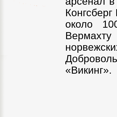
арсенал в 
Конгсберг 
около 10
Вермахту
норвежс
Добровол
«Викинг».