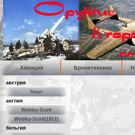
Авиация
Бронетехника
Н
австрия
Steyr
англия
Webley-Scott
Webley-Scott(1912)
бельгия