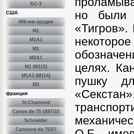
проламывал
БС-3
но были 
США
406-мм орудие
«Тигров».
M1
некотор
М1А1
М1
обозначени
М2А1
целях. Ка
М1 (М115)
М1А2 (М114)
пушку дл
М3
«Секс
франция
St.Chamond
трансп
Canon de 75 1897/33
механиче
Schneider
Canonne da 75/27
Q.F., им