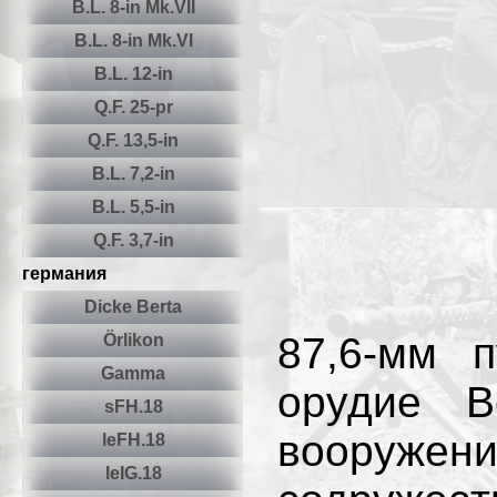
B.L. 8-in Mk.VII
B.L. 8-in Mk.VI
B.L. 12-in
Q.F. 25-pr
Q.F. 13,5-in
B.L. 7,2-in
B.L. 5,5-in
Q.F. 3,7-in
германия
Dicke Berta
87,6-мм 
Örlikon
Gamma
орудие В
sFH.18
вооружен
leFH.18
leIG.18