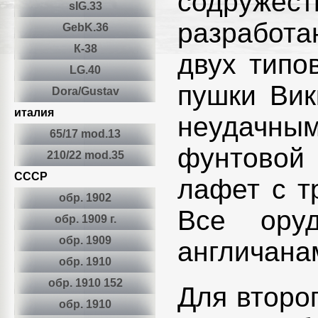
содруже
sIG.33
разработ
GebK.36
К-38
двух типо
LG.40
пушки Вик
Dora/Gustav
италия
неудачным
65/17 mod.13
фунтовой 
210/22 mod.35
СССР
лафет с т
обр. 1902
Все ору
обр. 1909 г.
обр. 1909
англичана
обр. 1910
обр. 1910 152
Для второ
обр. 1910