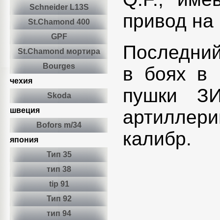
Schneider L13S
привод на 
St.Chamond 400
GPF
Последний
St.Chamond мортира
Bourges
в боях в 
чехия
пушки ЗИ
Skoda
швеция
артиллер
Bofors m/34
калибр.
япония
Тип 35
тип 38
tip 91
Тип 92
тип 94