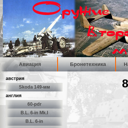
Авиация
Бронетехника
Н
австрия
Skoda 149-мм
англия
60-pdr
B.L. 6-in Mk.I
B.L. 6-in