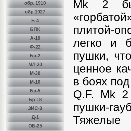
Mk 2 бы
обр. 1910
обр.1927
«горбатой
Б-4
плитой-оп
БПК
А-19
легко и 
Ф-22
пушки, чт
Бр-2
МЛ-20
ценное ка
М-30
в боях по
М-10
Q.F. Mk 2
Бр-5
Бр-18
пушки-гау
ЗИС-3
Тяжелые
Д-1
ОБ-25